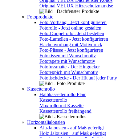
Original VELUX Dachfenster Rollos
Original VELUX Hitzeschutzmarkise
Fotoprodukte
Foto-Vorhang - Jetzt konfigurieren
Fotorollo - Jetzt online gestalten
Foto-Doppelrollo - Jetzt bestellen
Foto-Lamellen - Jetzt konfigurieren
Flächenvorhang mit Motivdruck
Foto-Plissee - Jetzt konfigurieren
Fotokissen mit Wunschmotiv
Fototapete mit Wunschmotiv
Fotofussmatte - Der Hingucker
Fototeppich mit Wunschmotiv
Fototischdecke - Der Hit auf jeder Party
Kassettenrollo
Halbkassettenrollo Flair
Kassettenrollo
Maxirollo mit Kassette
Kassettenrollo freihängend
Horizontaljalousien
Alu-Jalousien - auf Maß gefertigt
Holz-Jalousien - auf Maß gefertigt