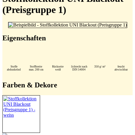
(Preisgruppe 1)
Eigenschaften
Stoffe
Stoffbreite
Rückseite
lichtecht nach
350 g/ m²
feucht
abdunkelnd
max. 200 cm
weiß
DIN 54004
abwischbar
Farben & Dekore