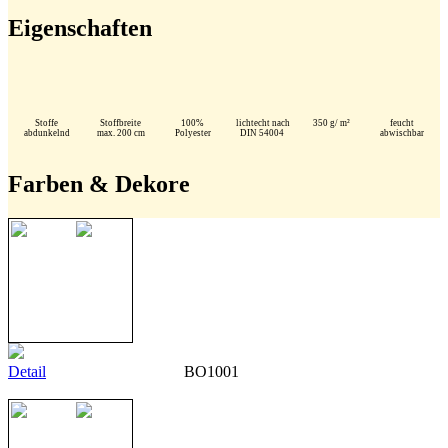
Eigenschaften
Stoffe
Stoffbreite
100%
lichtecht nach
350 g/ m²
feucht
abdunkelnd
max. 200 cm
Polyester
DIN 54004
abwischbar
Farben & Dekore
Detail
BO1001