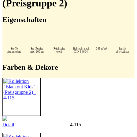
(Preisgruppe 2)
Eigenschaften
Stoffe
Stoffbreite
Rückseite
lichtecht nach
245 g/ m²
feucht
abdunkelnd
max. 200 cm
weiß
DIN 54004
abwischbar
Farben & Dekore
Detail
4-115