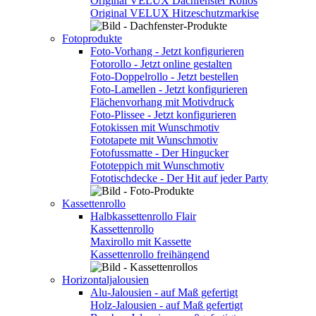
Original VELUX Dachfenster Rollos
Original VELUX Hitzeschutzmarkise
Fotoprodukte
Foto-Vorhang - Jetzt konfigurieren
Fotorollo - Jetzt online gestalten
Foto-Doppelrollo - Jetzt bestellen
Foto-Lamellen - Jetzt konfigurieren
Flächenvorhang mit Motivdruck
Foto-Plissee - Jetzt konfigurieren
Fotokissen mit Wunschmotiv
Fototapete mit Wunschmotiv
Fotofussmatte - Der Hingucker
Fototeppich mit Wunschmotiv
Fototischdecke - Der Hit auf jeder Party
Kassettenrollo
Halbkassettenrollo Flair
Kassettenrollo
Maxirollo mit Kassette
Kassettenrollo freihängend
Horizontaljalousien
Alu-Jalousien - auf Maß gefertigt
Holz-Jalousien - auf Maß gefertigt