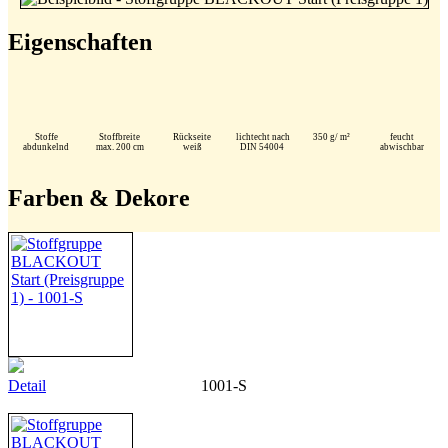
Eigenschaften
Stoffe
Stoffbreite
Rückseite
lichtecht nach
350 g/ m²
feucht
abdunkelnd
max. 200 cm
weiß
DIN 54004
abwischbar
Farben & Dekore
Detail
1001-S