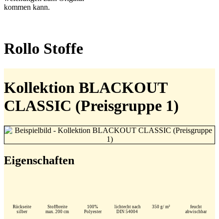
kommen kann.
Rollo Stoffe
Kollektion BLACKOUT
CLASSIC (Preisgruppe 1)
Eigenschaften
Rückseite
Stoffbreite
100%
lichtecht nach
350 g/ m²
feucht
silber
max. 200 cm
Polyester
DIN 54004
abwischbar