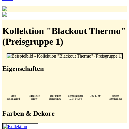
Kollektion "Blackout Thermo"
(Preisgruppe 1)
Eigenschaften
Stoff
Rückseite
sehr guter
lichtecht nach
190 g/ m²
feucht
abdunkelnd
silber
Hiteschutz
DIN 54004
abwischbar
Farben & Dekore