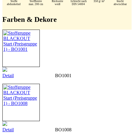
Stoffe
Stoffbreite
Rückseite
lichtecht nach
350 g/ m²
feucht
abdunkelnd
max. 200 cm
weiß
DIN 54004
abwischbar
Farben & Dekore
Detail
BO1001
Detail
BO1008